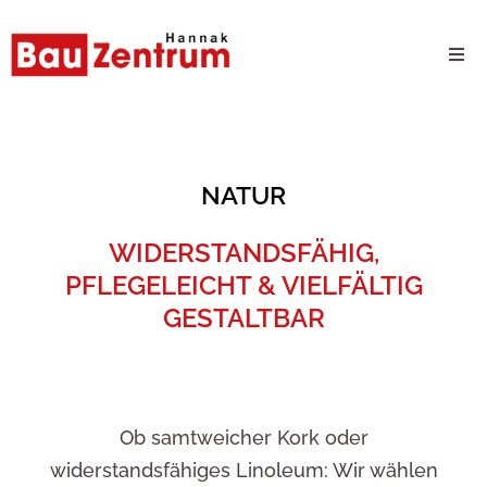
Milwaukee Webshop
B2B Kundenportal
NATUR
Unternehmen
WIDERSTANDSFÄHIG,
PFLEGELEICHT & VIELFÄLTIG
24/7 Schauraum
GESTALTBAR
Produkte
Karriere
Ob samtweicher Kork oder
widerstandsfähiges Linoleum: Wir wählen