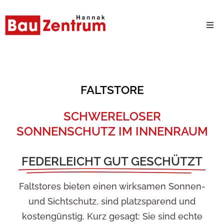
Milwaukee Webshop
B2B Kundenportal
FALTSTORE
Unternehmen
SCHWERELOSER
SONNENSCHUTZ IM INNENRAUM
24/7 Schauraum
FEDERLEICHT GUT GESCHÜTZT
Produkte
Faltstores bieten einen wirksamen Sonnen-
Karriere
und Sichtschutz, sind platzsparend und
kostengünstig. Kurz gesagt: Sie sind echte