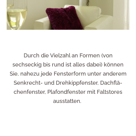
Durch die Viel­zahl an Formen (von
sechseckig bis rund ist alles dabei) können
Sie, nahezu jede Fens­ter­form unter anderem
Senk­recht- und Dreh­kipp­fenster, Dach­flä­
chen­fenster, Plafond­fenster mit Faltstores
ausstatten.