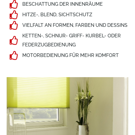
BESCHAT­TUNG DER INNEN­RÄUME
HITZE-, BLEND, SICHT­SCHUTZ
VIEL­FALT AN FORMEN, FARBEN UND DESSINS
KETTEN-, SCHNUR- GRIFF- KURBEL- ODER
FEDER­ZUG­BE­DIE­NUNG
MOTOR­BE­DIE­NUNG FÜR MEHR KOMFORT