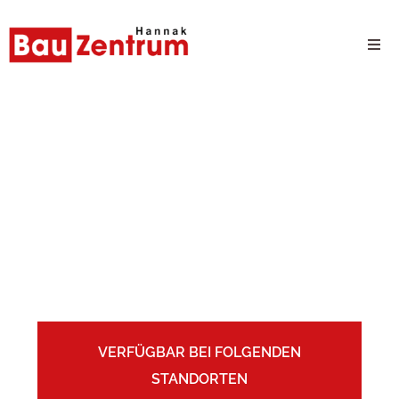
Milwaukee Webshop
B2B Kundenportal
Unternehmen
FENSTER
24/7 Schauraum
DESIGN TRIFFT
FUNKTIONALITÄT
Produkte
VERFÜGBAR BEI FOLGENDEN
Karriere
STANDORTEN