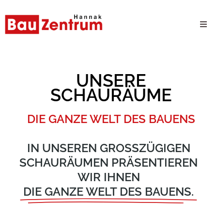
Milwaukee Webshop
UNSERE
B2B Kundenportal
SCHAURÄUME
Unternehmen
DIE GANZE WELT DES BAUENS
24/7 Schauraum
IN UNSEREN GROSSZÜGIGEN S
CHAURÄUMEN PRÄSENTIEREN W
Produkte
IR IHNEN
DIE GANZE WELT DES BAUENS.
Karriere