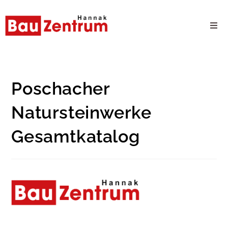
Milwaukee Webshop
B2B Kundenportal
Poschacher
Natursteinwerke
Unternehmen
Gesamtkatalog
24/7 Schauraum
Produkte
Karriere