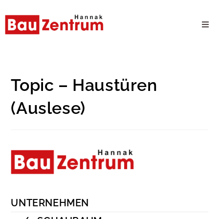
Milwaukee Webshop
B2B Kundenportal
Topic – Haustüren
(Auslese)
Unternehmen
24/7 Schauraum
Produkte
Karriere
UNTERNEHMEN