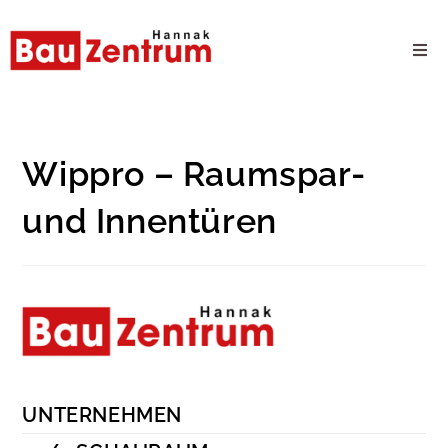
Milwaukee Webshop
B2B Kundenportal
Wippro – Raumspar-
und Innentüren
Unternehmen
24/7 Schauraum
Produkte
Karriere
UNTERNEHMEN