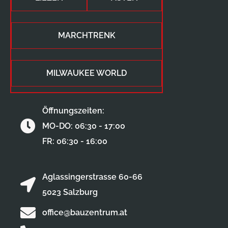
e
:
MARCHTRENK
MILWAUKEE WORLD
Öffnungszeiten:
MO-DO: 06:30 - 17:00
FR: 06:30 - 16:00
Aglassingerstrasse 60-66
5023 Salzburg
office@bauzentrum.at