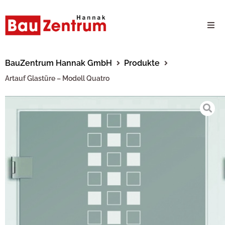
Milwaukee Webshop
BauZentrum Hannak GmbH
Produkte
Artauf Glastüre – Modell Quatro
B2B Kundenportal
Unternehmen
24/7 Schauraum
Produkte
Karriere