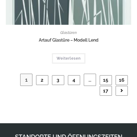
Glastüren
Artauf Glastüre – Modell Lend
Weiterlesen
1
…
2
3
4
15
16
17
STANDORTE UND ÖFFNUNGSZEITEN