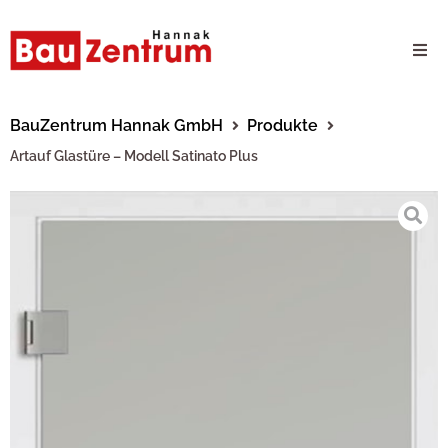
Milwaukee Webshop
BauZentrum Hannak GmbH
Produkte
Artauf Glastüre – Modell Satinato Plus
B2B Kundenportal
Unternehmen
24/7 Schauraum
Produkte
Karriere