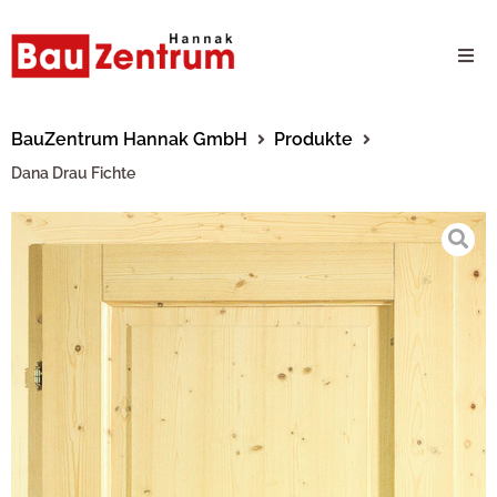
Milwaukee Webshop
BauZentrum Hannak GmbH
Produkte
Dana Drau Fichte
B2B Kundenportal
Unternehmen
24/7 Schauraum
Produkte
Karriere