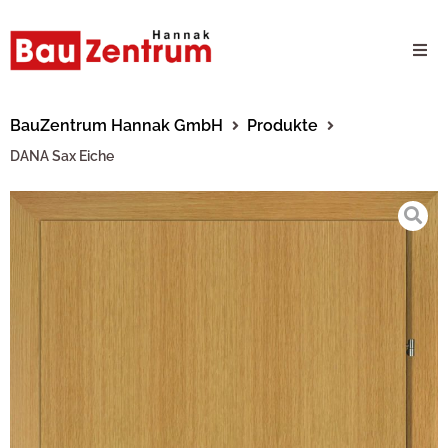
Milwaukee Webshop
BauZentrum Hannak GmbH
Produkte
DANA Sax Eiche
B2B Kundenportal
Unternehmen
24/7 Schauraum
Produkte
Karriere