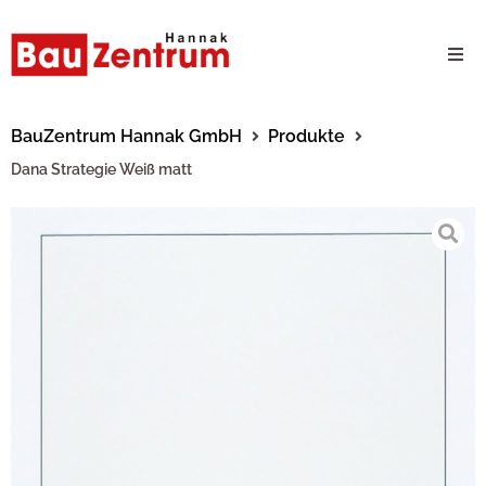
Milwaukee Webshop
BauZentrum Hannak GmbH
Produkte
Dana Strategie Weiß matt
B2B Kundenportal
Unternehmen
24/7 Schauraum
Produkte
Karriere