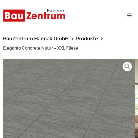
Milwaukee Webshop
BauZentrum Hannak GmbH
Produkte
Eleganto Concrete Natur – XXL Fliese
B2B Kundenportal
Unternehmen
24/7 Schauraum
Produkte
Karriere