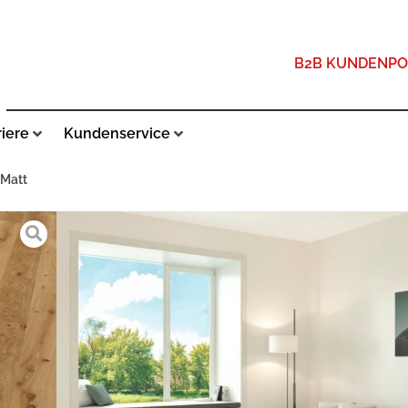
B2B KUNDENPO
riere
Kundenservice
 Matt
LIFE EICHE NATUR
ZUSÄTZLICHE INFORMATIONEN
HOLZART
EICHE
FARBE
EICHE NATUR GEFAST 