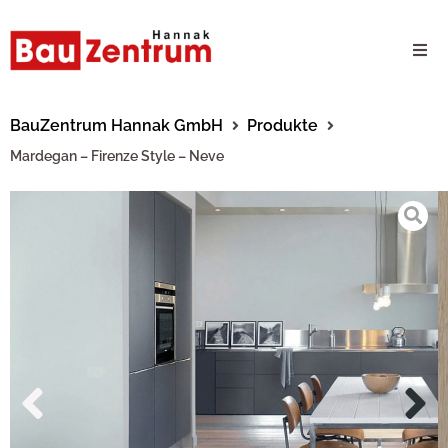
Milwaukee Webshop
BauZentrum Hannak GmbH
Produkte
Mardegan – Firenze Style – Neve
B2B Kundenportal
Unternehmen
24/7 Schauraum
Produkte
Karriere