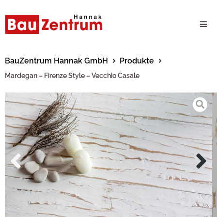
Milwaukee Webshop
BauZentrum Hannak GmbH
Produkte
Mardegan – Firenze Style – Vecchio Casale
B2B Kundenportal
Unternehmen
24/7 Schauraum
Produkte
Karriere