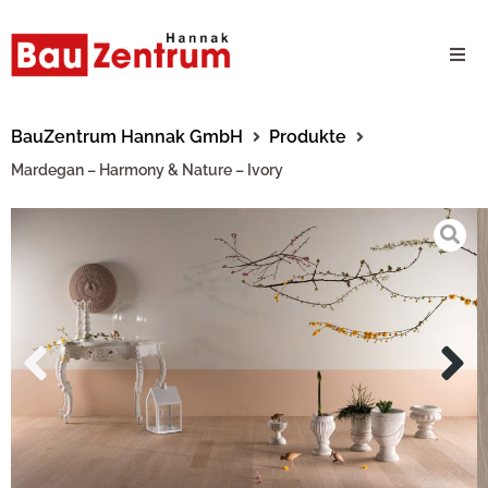
Milwaukee Webshop
BauZentrum Hannak GmbH
Produkte
Mardegan – Harmony & Nature – Ivory
B2B Kundenportal
Unternehmen
24/7 Schauraum
Produkte
Karriere