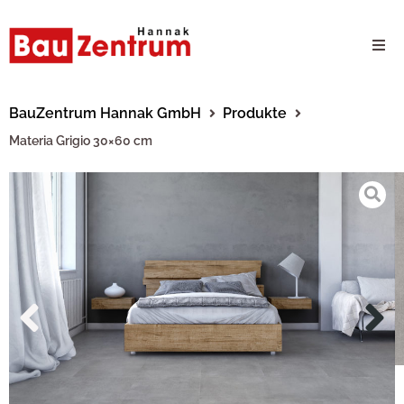
Milwaukee Webshop
BauZentrum Hannak GmbH
Produkte
Materia Grigio 30×60 cm
B2B Kundenportal
Unternehmen
24/7 Schauraum
Produkte
Karriere