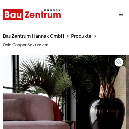
Milwaukee Webshop
BauZentrum Hannak GmbH
Produkte
Oxid Copper 60×120 cm
B2B Kundenportal
Unternehmen
24/7 Schauraum
Produkte
Karriere