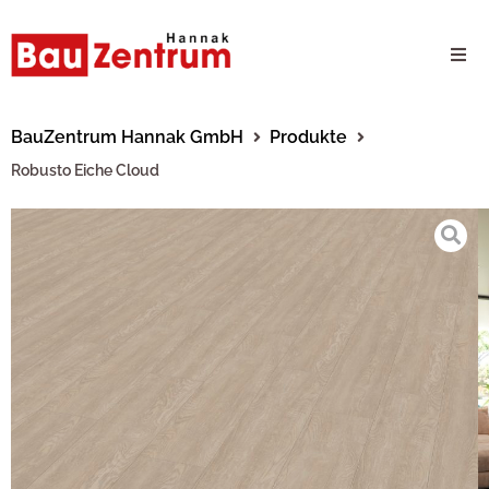
Milwaukee Webshop
BauZentrum Hannak GmbH
Produkte
Robusto Eiche Cloud
B2B Kundenportal
Unternehmen
24/7 Schauraum
Produkte
Karriere