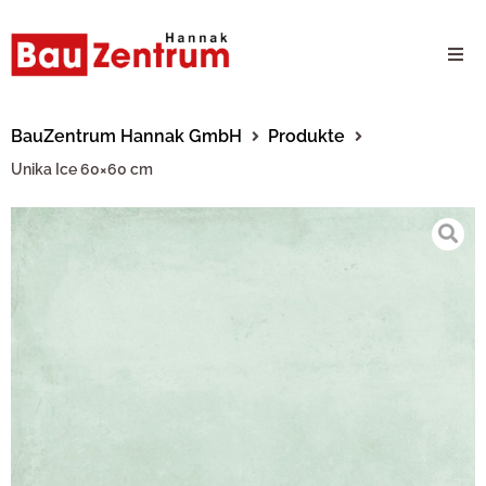
Milwaukee Webshop
BauZentrum Hannak GmbH
Produkte
Unika Ice 60×60 cm
B2B Kundenportal
Unternehmen
24/7 Schauraum
Produkte
Karriere