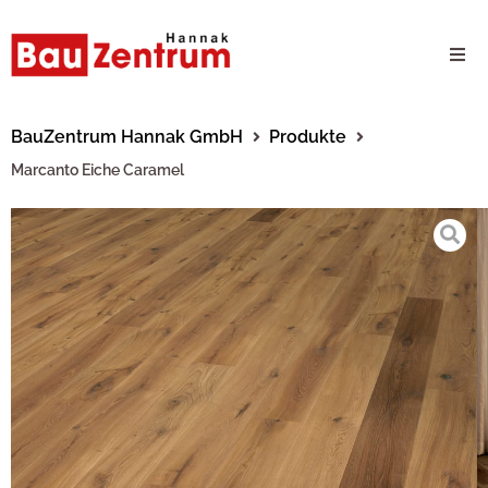
Milwaukee Webshop
BauZentrum Hannak GmbH
Produkte
Marcanto Eiche Caramel
B2B Kundenportal
Unternehmen
24/7 Schauraum
Produkte
Karriere