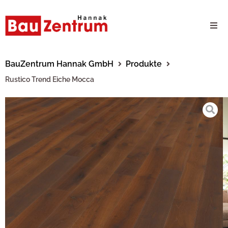
Milwaukee Webshop
BauZentrum Hannak GmbH
Produkte
Rustico Trend Eiche Mocca
B2B Kundenportal
Unternehmen
24/7 Schauraum
Produkte
Karriere