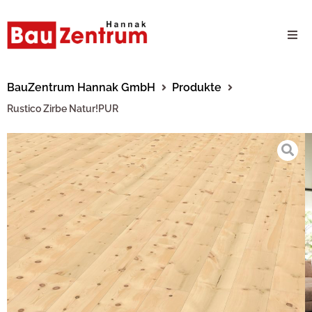
Milwaukee Webshop
BauZentrum Hannak GmbH
Produkte
Rustico Zirbe Natur!PUR
B2B Kundenportal
Unternehmen
24/7 Schauraum
Produkte
Karriere