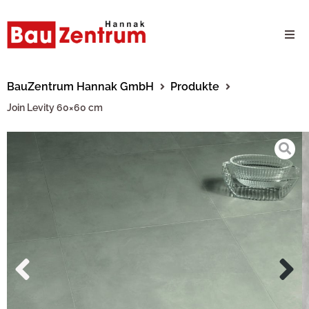
Milwaukee Webshop
BauZentrum Hannak GmbH
Produkte
Join Levity 60×60 cm
B2B Kundenportal
Unternehmen
24/7 Schauraum
Produkte
Karriere