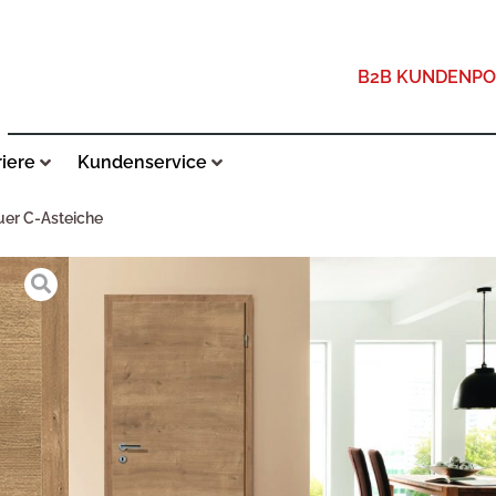
B2B KUNDENPO
riere
Kundenservice
uer C-Asteiche
KUNEX OPTION QU
ZUSÄTZLICHE INFORMATIONEN
FARBE
C-ASTEICHE STR