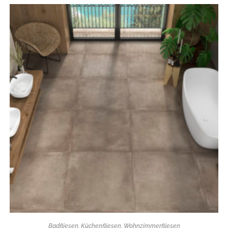
Badfliesen
,
Küchenfliesen
,
Wohnzimmerfliesen