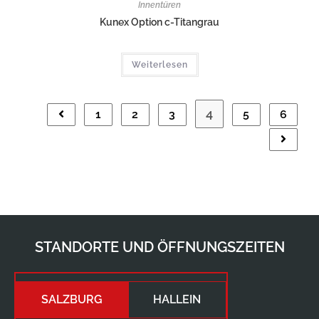
Innentüren
Kunex Option c-Titangrau
Weiterlesen
4
1
2
3
5
6
STANDORTE UND ÖFFNUNGSZEITEN
SALZBURG
HALLEIN