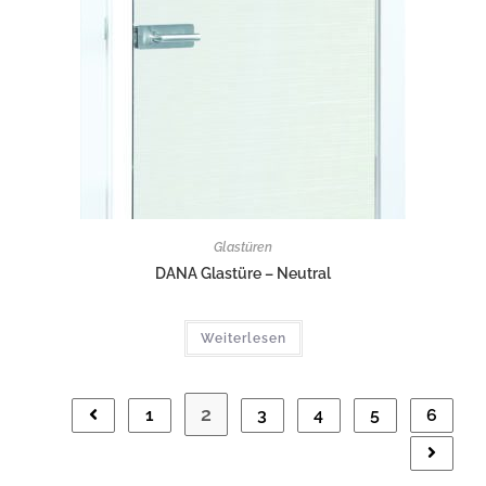
Glastüren
DANA Glastüre – Neutral
Weiterlesen
2
1
3
4
5
6