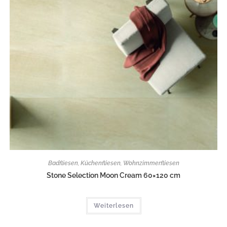
Badfliesen
,
Küchenfliesen
,
Wohnzimmerfliesen
Stone Selection Moon Cream 60×120 cm
Weiterlesen