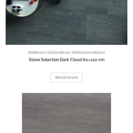
Badfliesen
,
Küchenfliesen
,
Wohnzimmerfliesen
Stone Selection Dark Cloud 60×120 cm
Weiterlesen