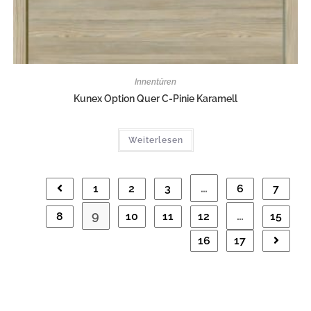
Innentüren
Kunex Option Quer C-Pinie Karamell
Weiterlesen
…
1
2
3
6
7
9
…
8
10
11
12
15
16
17