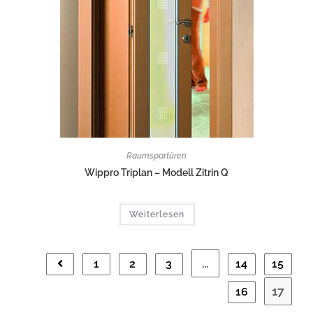
Raumspartüren
Wippro Triplan – Modell Zitrin Q
Weiterlesen
…
1
2
3
14
15
17
16