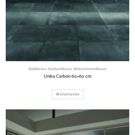
Badfliesen
,
Küchenfliesen
,
Wohnzimmerfliesen
Unika Carbon 60×60 cm
Weiterlesen