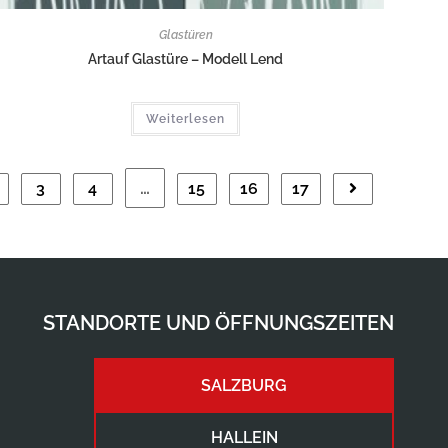
Glastüren
Artauf Glastüre – Modell Lend
Weiterlesen
…
3
4
15
16
17
STANDORTE UND ÖFFNUNGSZEITEN
SALZBURG
HALLEIN