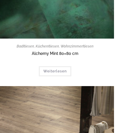
Badfliesen
,
Küchenfliesen
,
Wohnzimmerfliesen
Alchemy Mint 80×80 cm
Weiterlesen