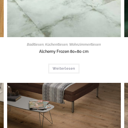
Badfliesen
,
Küchenfliesen
,
Wohnzimmerfliesen
Alchemy Frozen 80×80 cm
Weiterlesen