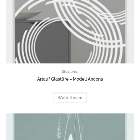
Glastüren
Artauf Glastüre – Modell Ancona
Weiterlesen