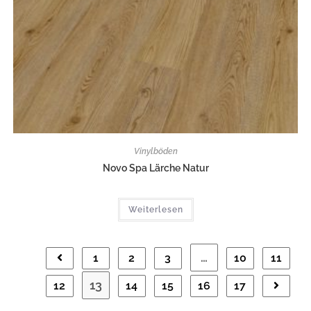
Vinylböden
Novo Spa Lärche Natur
Weiterlesen
…
1
2
3
10
11
13
12
14
15
16
17